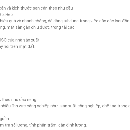
cân và kích thước sàn cân theo nhu cầu
 Bò, Heo…
iệu quả và nhanh chóng, dễ dàng sử dụng trong việc cân các loại động
ng, mặt sàn gân chịu được trọng tải cao.
 ISO của nhà sản xuất
y nổi trên mặt đất.
, theo nhu cầu riêng.
o nhiều lĩnh vực công nghiệp như : sản xuất công nghiệp, chế tạo tron
guồn.
ểm tra số lượng, tính phần trăm, cân định lượng.