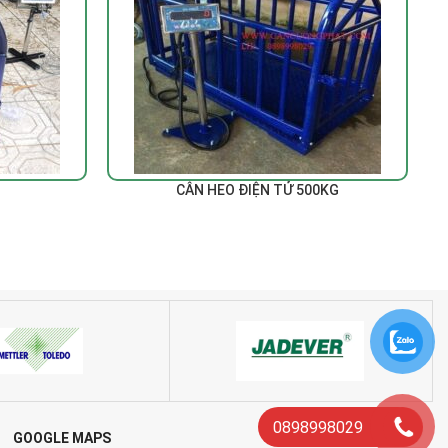
ĐỌC TIẾP
CÂN HEO ĐIỆN TỬ 500KG
0898998029
GOOGLE MAPS