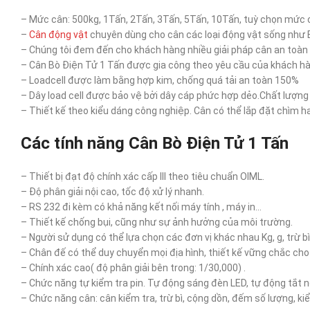
– Mức cân: 500kg, 1Tấn, 2Tấn, 3Tấn, 5Tấn, 10Tấn, tuỳ chọn mức 
–
Cân động vật
chuyên dùng cho cân các loại động vật sống như
– Chúng tôi đem đến cho khách hàng nhiều giải pháp cân an toàn h
– Cân Bò Điện Tử 1 Tấn được gia công theo yêu cầu của khách hà
– Loadcell được làm bằng hợp kim, chống quá tải an toàn 150%
– Dây load cell được bảo vệ bởi dây cáp phức hợp dẻo.Chất lượng
– Thiết kế theo kiểu dáng công nghiệp. Cân có thể lắp đặt chìm ha
Các tính năng Cân Bò Điện Tử 1 Tấn
– Thiết bị đạt độ chính xác cấp III theo tiêu chuẩn OIML.
– Độ phân giải nội cao, tốc độ xử lý nhanh.
– RS 232 đi kèm có khả năng kết nối máy tính , máy in…
– Thiết kế chống bụi, cũng như sự ảnh hưởng của môi trường.
– Người sử dụng có thể lựa chọn các đơn vị khác nhau Kg, g, trừ bì
– Chân đế có thể duy chuyển mọi địa hình, thiết kế vững chắc ch
– Chính xác cao( độ phân giải bên trong: 1/30,000) .
– Chức năng tự kiểm tra pin. Tự động sáng đèn LED, tự động tắt n
– Chức năng cân: cân kiểm tra, trừ bì, cộng dồn, đếm số lượng, ki