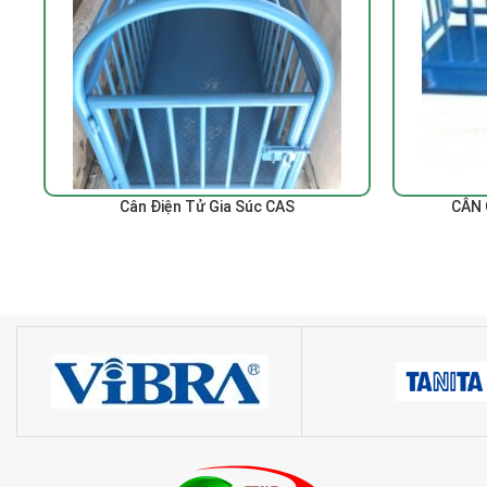
ĐỌC TIẾP
ĐỌC TIẾP
Cân Điện Tử Gia Súc CAS
CÂN 