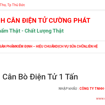
 Thọ, Tp Thủ Đức
H CÂN ĐIỆN TỬ CƯỜNG PHÁT
hẩm Thật - Chất Lượng Thật
SẢN PHẨM
KIỂM ĐỊNH – HIỆU CHUẨN
DỊCH VỤ SỬA CHỮA
LIÊN HỆ
Cân Bò Điện Tử 1 Tấn
NHẬP kHẨU :
CÔNG TY TNHH 
www.