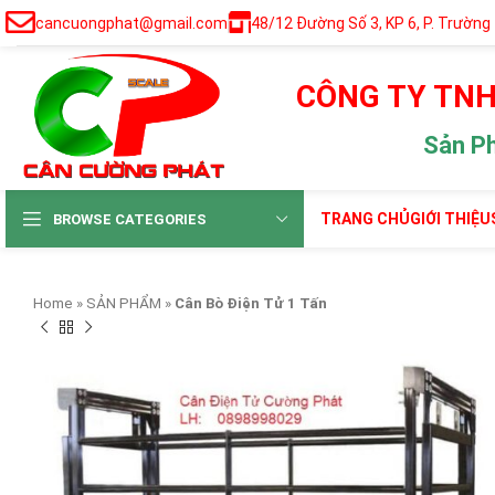
cancuongphat@gmail.com
48/12 Đường Số 3, KP 6, P. Trường
CÔNG TY TNH
Sản P
TRANG CHỦ
GIỚI THIỆU
BROWSE CATEGORIES
Home
»
SẢN PHẨM
»
Cân Bò Điện Tử 1 Tấn