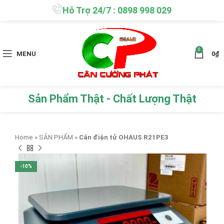
Hỗ Trợ 24/7 : 0898 998 029
0
MENU
0
₫
Sản Phẩm Thật - Chất Lượng Thật
Home
»
SẢN PHẨM
»
Cân điện tử OHAUS R21PE3
-10%