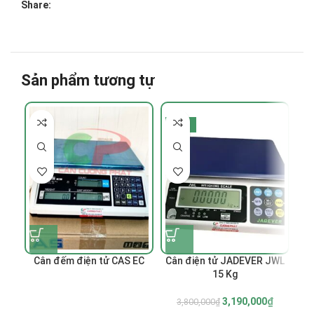
Share:
Sản phẩm tương tự
-16%
-
Cân đếm điện tử CAS EC
Cân điện tử JADEVER JWL
15 Kg
3,190,000
₫
3,800,000
₫