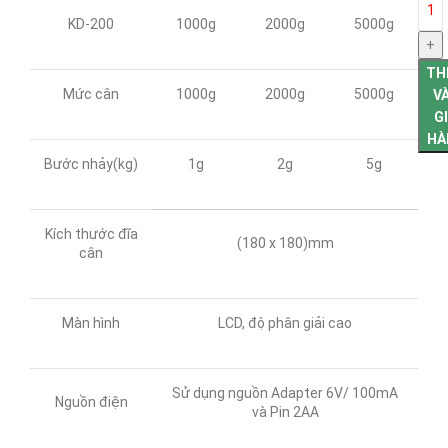
KD-200
1000g
2000g
5000g
TH
Mức cân
1000g
2000g
5000g
V
G
HÀ
Bước nhảy(kg)
1g
2g
5g
Kích thước đĩa
(180 x 180)mm
cân
Màn hình
LCD, độ phân giải cao
Sử dụng nguồn Adapter 6V/ 100mA
Nguồn điện
và Pin 2AA