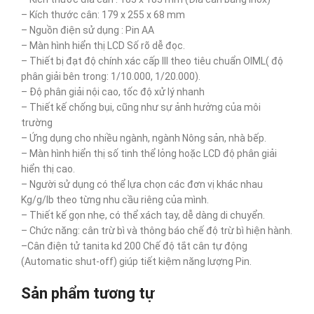
– Kích thước cân: 179 x 255 x 68 mm
– Nguồn điện sử dụng : Pin AA
– Màn hình hiển thị LCD Số rõ dễ đọc.
– Thiết bị đạt độ chính xác cấp III theo tiêu chuẩn OIML( độ
phân giải bên trong: 1/10.000, 1/20.000).
– Độ phân giải nội cao, tốc độ xử lý nhanh
– Thiết kế chống bụi, cũng như sự ảnh hưởng của môi
trường
– Ứng dụng cho nhiều ngành, ngành Nông sản, nhà bếp.
– Màn hình hiển thị số tinh thể lỏng hoặc LCD độ phân giải
hiển thị cao.
– Người sử dụng có thể lựa chọn các đơn vị khác nhau
Kg/g/lb theo từng nhu cầu riêng của mình.
– Thiết kế gọn nhẹ, có thể xách tay, dễ dàng di chuyển.
– Chức năng: cân trừ bì và thông báo chế độ trừ bì hiện hành.
–Cân điện tử tanita kd 200 Chế độ tắt cân tự động
(Automatic shut-off) giúp tiết kiệm năng lượng Pin.
Sản phẩm tương tự