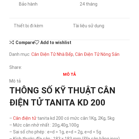
Bảo hành
24 tháng
Thiết bị đi kèm
Tài liệu sử dụng
Compare
Add to wishlist
Danh mục:
Cân Điện Tử Nhà Bếp
,
Cân Điện Tử Nông Sản
Share:
MÔ TẢ
Mô tả
THÔNG SỐ KỸ THUẬT CÂN
ĐIỆN TỬ TANITA KD 200
–
Cân điện tử
tanita kd 200 có mức cân:1Kg, 2Kg, 5kg
– Mức cân nhở nhất : 20g,40g,100g
– Sai số cho phép : e=d = 1g, e=d = 2g, e=d = 5g
– Kích thước đĩa cân : 183 x 183 mm (Đĩa cân bằng inox)