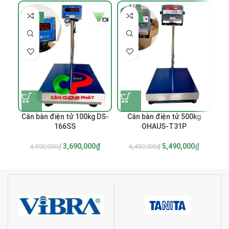
-20%
-15%
-
Cân bàn điện tử 100kg DS-
Cân bàn điện tử 500kg
Câ
166SS
OHAUS-T31P
chố
3,690,000
₫
5,490,000
₫
4,590,000
₫
6,450,000
₫