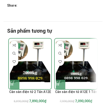
Share:
Sản phẩm tương tự
-11%
-7%
-
Cân sàn điện tử 2 Tấn A12E
Cân sàn điện tử A12E 1 Tấn
Câ
7,890,000
₫
7,090,000
₫
8,890,000
₫
7,590,000
₫