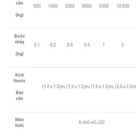
cân
500
1000
2000
3000
5000
10.000
(kg)
Bước
nhảy
0.1
0.2
0.5
0.5
1
2
(kg)
Kích
thước
(1.0 x 1.0)m, (1.2 x 1.2)m, (1.5 x 1.5)m, (2.0 x 2.0)
Bàn
cân
Màn
6 chữ số, LED
hình