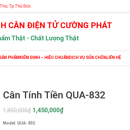
 Thọ, Tp Thủ Đức
H CÂN ĐIỆN TỬ CƯỜNG PHÁT
hẩm Thật - Chất Lượng Thật
SẢN PHẨM
KIỂM ĐỊNH – HIỆU CHUẨN
DỊCH VỤ SỬA CHỮA
LIÊN HỆ
Cân Tính Tiền QUA-832
1,450,000
₫
1,850,000
₫
Model: QUA- 832