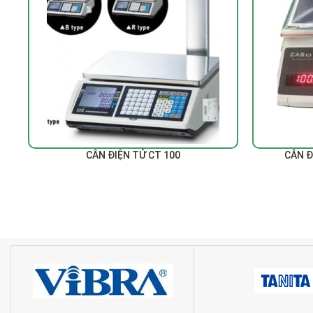
ĐỌC TIẾP
ĐỌC TIẾP
CÂN ĐIỆN TỬ CT 100
CÂN Đ