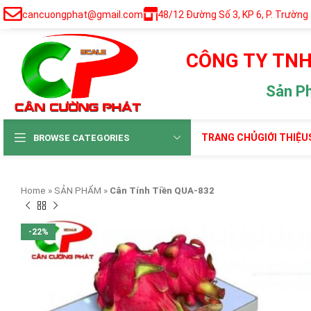
cancuongphat@gmail.com
48/12 Đường Số 3, KP 6, P. Trường
CÔNG TY TNH
Sản P
TRANG CHỦ
GIỚI THIỆU
BROWSE CATEGORIES
Home
»
SẢN PHẨM
»
Cân Tính Tiền QUA-832
-22%