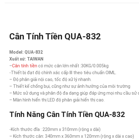
Cân Tính Tiền QUA-832
Model: QUA-832
Xuất xứ: TAIWAN
–
Cân tính tiền
có mức cân lớn nhất :30KG/0.005kg
-Thiết bị đạt độ chính xác cấp III theo tiêu chuẩn OIML.
– Độ phân giải nội cao, tốc độ xử lý nhanh.
– Thiết kế chống bụi, cũng như sự ảnh hưởng của môi trường
– Mức sử dụng và phân độ đa dạng giúp đáp ứng mọi nhu cầu sử 
– Màn hình hiển thị LED độ phân giải hiển thị cao.
Tính Năng Cân Tính Tiền QUA-832
-Kích thước đĩa : 220mm x 310mm (rộng x dài)
– Kích thước cân: 340mm x 360mm x 120mm (rộng x dài x cao)