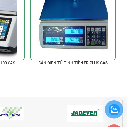
ĐỌC TIẾP
Đ
T100 CAS
CÂN ĐIỆN TỬ TÍNH TIỀN ER PLUS CAS