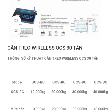
360 product view
Click to enlarge
CÂN TREO WIRELESS OCS 30 TẤN
THÔNG SỐ KỸ THUẬT CÂN TREO WIRELESS OCS 30 TẤN
Model
OCS-BC
OCS-BC
OCS-BC
OCS-BC
OCS-BC
10.000kg
20.000kg
30.000kg
40.000kg
Mức cân
10.000kg
20.000kg
30.000kg
40.000kg