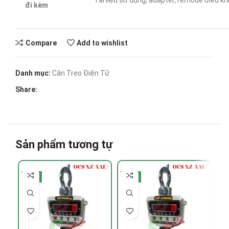
Tài liệu sử dụng, adapter, remode điều khi
đi kèm
Compare
Add to wishlist
Danh mục:
Cân Treo Điện Tử
Share:
Sản phẩm tương tự
-6%
-4%
-