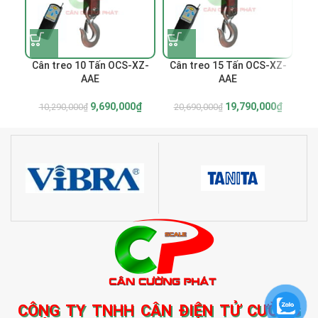
Cân treo 10 Tấn OCS-XZ-
Cân treo 15 Tấn OCS-XZ-
C
AAE
AAE
9,690,000
₫
19,790,000
₫
10,290,000
₫
20,690,000
₫
CÔNG TY TNHH CÂN ĐIỆN TỬ CƯỜNG