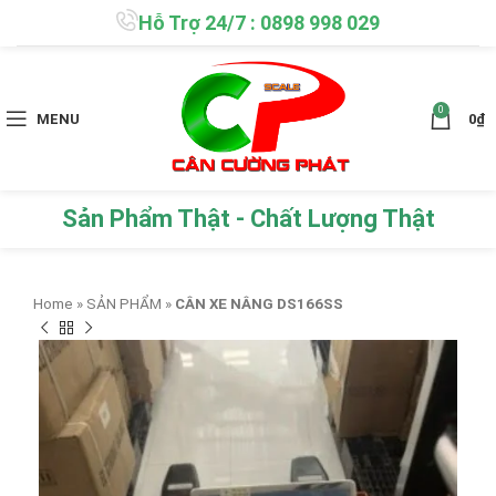
Hỗ Trợ 24/7 : 0898 998 029
0
MENU
0
₫
Sản Phẩm Thật - Chất Lượng Thật
Home
»
SẢN PHẨM
»
CÂN XE NÂNG DS166SS