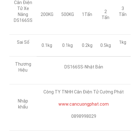
Cân Điện
Tử Xe
3
2
Nâng
200KG
500KG
1Tấn
Tấn
Tấn
DS166SS
Sai Số
1kg
0.1kg
0.1kg
0.2kg
0.5kg
Thương
DS166SS-Nhật Bản
Hiệu
Công TY TNHH Cân Điện Tử Cường Phát
Nhập
www.cancuongphat.com
khẩu
0898998029