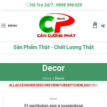
Hỗ Trợ 24/7 : 0898 998 029
0
MENU
0
₫
Sản Phẩm Thật - Chất Lượng Thật
Decor
Home
»
Decor
ALL
ACCESSORIES
DECOR
FURNITURE
KITCHEN
LIGHTING
Decor
Et vestibulum quis a suspendisse