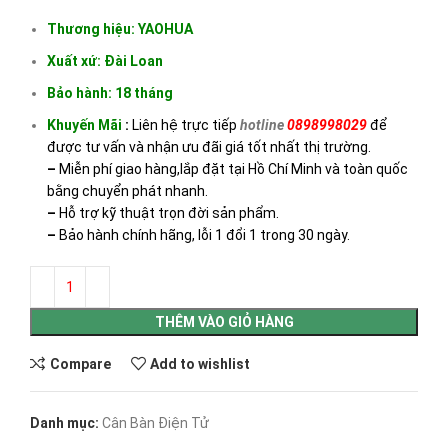
Thương hiệu: YAOHUA
Xuất xứ: Đài Loan
Bảo hành: 18 tháng
Khuyến Mãi
:
Liên hệ trực tiếp
hotline
0898998029
để
được tư vấn và nhận ưu đãi giá tốt nhất thị trường.
–
Miễn phí giao hàng,lắp đặt tại Hồ Chí Minh và toàn quốc
bằng chuyển phát nhanh.
–
Hỗ trợ kỹ thuật trọn đời sản phẩm.
–
Bảo hành chính hãng, lỗi 1 đổi 1 trong 30 ngày.
THÊM VÀO GIỎ HÀNG
Compare
Add to wishlist
Danh mục:
Cân Bàn Điện Tử