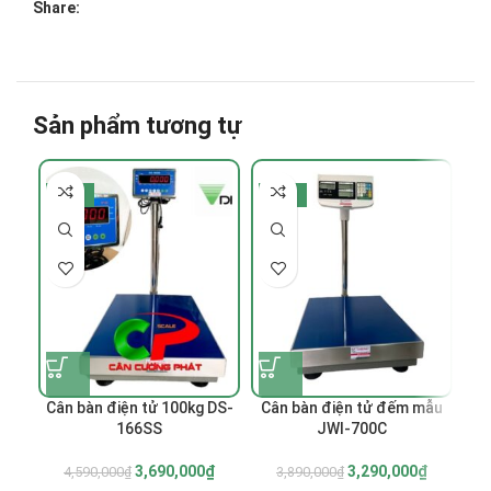
Share:
Sản phẩm tương tự
-20%
-15%
-
Cân bàn điện tử 100kg DS-
Cân bàn điện tử đếm mẫu
C
166SS
JWI-700C
3,690,000
₫
3,290,000
₫
4,590,000
₫
3,890,000
₫