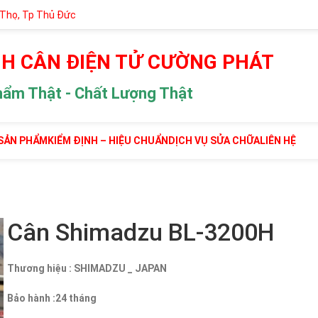
 Thọ, Tp Thủ Đức
H CÂN ĐIỆN TỬ CƯỜNG PHÁT
hẩm Thật - Chất Lượng Thật
SẢN PHẨM
KIỂM ĐỊNH – HIỆU CHUẨN
DỊCH VỤ SỬA CHỮA
LIÊN HỆ
Cân Shimadzu BL-3200H
Thương hiệu : SHIMADZU _ JAPAN
Bảo hành :24 tháng