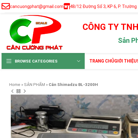
cancuongphat@gmail.com
48/12 Đường Số 3, KP 6, P. Trường
CÔNG TY TNH
Sản P
TRANG CHỦ
GIỚI THIỆU
BROWSE CATEGORIES
Home
»
SẢN PHẨM
»
Cân Shimadzu BL-3200H