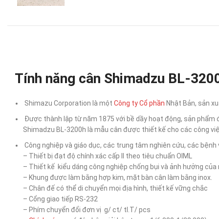
Tính năng cân Shimadzu BL-320
Shimazu Corporation là một
Công ty Cổ phần
Nhật Bản, sản xuấ
Được thành lập từ năm 1875 với bề dầy hoạt động, sản phẩm đo 
Shimadzu BL-3200h là mẫu cân được thiết kế cho các công việc
Công nghiệp và giáo dục, các trung tâm nghiên cứu, các bệnh
– Thiết bị đạt độ chính xác cấp II theo tiêu chuẩn OIML
– Thiết kế kiểu dáng công nghiệp chống bụi và ảnh hưởng của
– Khung được làm bằng hợp kim, mặt bàn cân làm bằng inox.
– Chân đế có thể di chuyển mọi địa hình, thiết kế vững chắc
– Cổng giao tiếp RS-232
– Phím chuyển đổi đơn vị g/ ct/ tl.T/ pcs