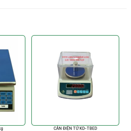
ĐỌC TIẾP
Đ
kg
CÂN ĐIỆN TỬ KD-TBED