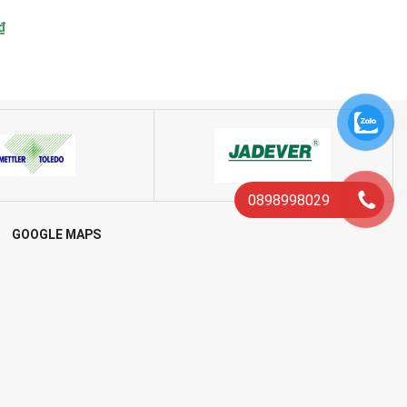
₫
0898998029
GOOGLE MAPS