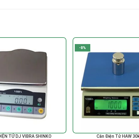
-8%
THÊM VÀO GIỎ HÀNG
IỆN TỬ DJ VIBRA SHINKO
Cân Điện Tử HAW 30