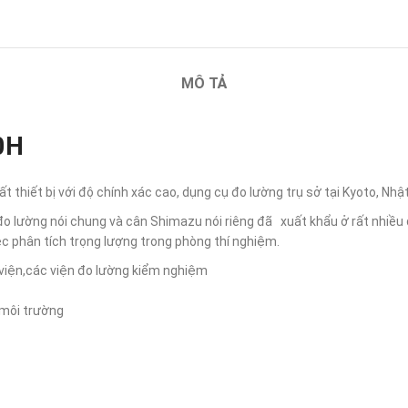
MÔ TẢ
0H
t thiết bị với độ chính xác cao, dụng cụ đo lường trụ sở tại Kyoto, Nhậ
lường nói chung và cân Shimazu nói riêng đã xuất khẩu ở rất nhiều qu
 phân tích trọng lượng trong phòng thí nghiệm.
 viện,các viện đo lường kiểm nghiệm
 môi trường