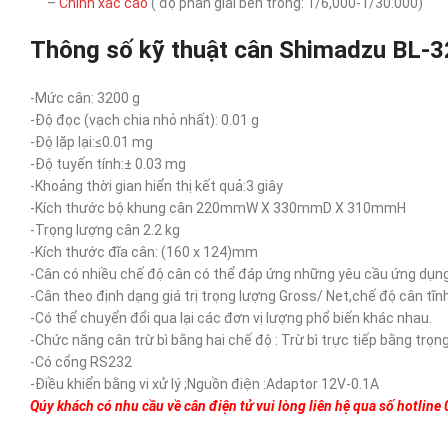
–
Chính xác cao
( độ phân giải bên trong: 1/6,000-1/30.000)
Thông số kỹ thuật cân Shimadzu BL-
-Mức cân: 3200 g
-Độ đọc (vạch chia nhỏ nhất): 0.01 g
-Độ lặp lại:≤0.01 mg
-Độ tuyến tính:± 0.03 mg
-Khoảng thời gian hiển thị kết quả:3 giây
-Kích thước bộ khung cân 220mmW X 330mmD X 310mmH
-Trọng lượng cân 2.2 kg
-Kích thước đĩa cân: (160 x 124)mm
-Cân có nhiều chế độ cân có thể đáp ứng những yêu cầu ứng dụng 
-Cân theo định dạng giá trị trọng lượng Gross/ Net,chế độ cân tĩ
-Có thể chuyển đổi qua lại các đơn vị lượng phổ biến khác nhau.
-Chức năng cân trừ bì bằng hai chế độ : Trừ bì trực tiếp bằng trọng 
-Có cổng RS232
-Điều khiển bằng vi xử lý ;Nguồn điện :Adaptor 12V-0.1A
Qúy khách có nhu cầu về cân điện tử vui lòng liên hệ qua số hotline