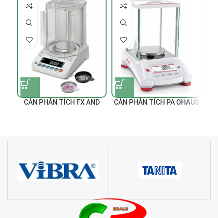
CÂN PHÂN TÍCH FX AND
CÂN PHÂN TÍCH PA OHAUS
C