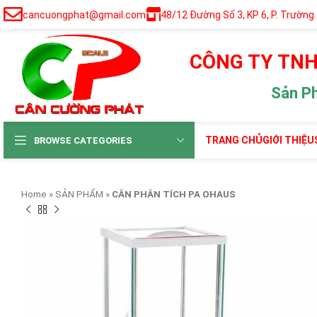
cancuongphat@gmail.com
48/12 Đường Số 3, KP 6, P. Trường
CÔNG TY TNH
Sản P
TRANG CHỦ
GIỚI THIỆU
BROWSE CATEGORIES
Home
»
SẢN PHẨM
»
CÂN PHÂN TÍCH PA OHAUS