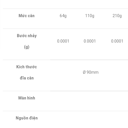
Mức cân
64g
110g
210g
Bước nhảy
0.0001
0.0001
0.0001
(g)
Kích thước
Ø 90mm
đĩa cân
Màn hình
Nguồn điện