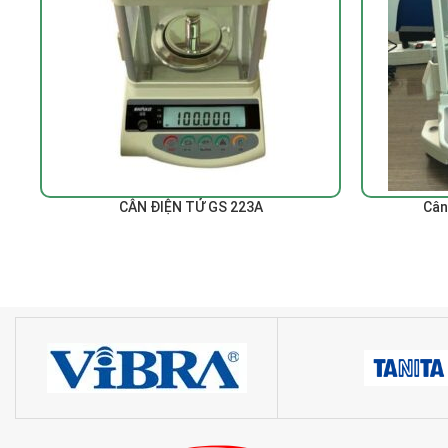
ĐỌC TIẾP
ĐỌC TIẾP
CÂN ĐIỆN TỬ GS 223A
Cân