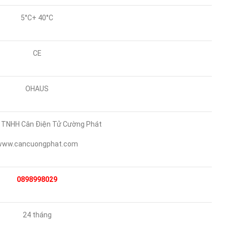
5°C+ 40°C
CE
OHAUS
 TNHH Cân Điện Tử Cường Phát
www.cancuongphat.com
0898998029
24 tháng