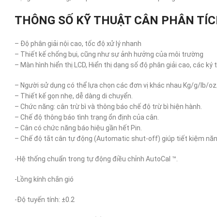
THÔNG SỐ KỸ THUẬT CÂN PHÂN TÍC
– Độ phân giải nội cao, tốc độ xử lý nhanh
– Thiết kế chống bụi, cũng như sự ảnh hưởng của môi trường
– Màn hình hiển thị LCD, Hiển thị dạng số độ phân giải cao, các ký
– Người sử dụng có thể lựa chọn các đơn vị khác nhau Kg/g/lb/o
– Thiết kế gọn nhẹ, dễ dàng di chuyển.
– Chức năng: cân trừ bì và thông báo chế độ trừ bì hiện hành.
– Chế độ thông báo tình trạng ổn định của cân.
– Cân có chức năng báo hiệu gần hết Pin.
– Chế độ tắt cân tự động (Automatic shut-off) giúp tiết kiệm năn
-Hệ thống chuẩn trong tự động điều chỉnh AutoCal ™.
-Lồng kính chắn gió
-Độ tuyến tính: ±0.2