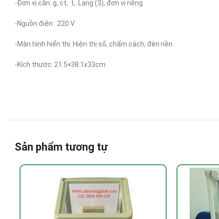
-Đơn vị cân: g, ct, t, Lạng (3), đơn vị riêng
-Nguồn điện: 220 V
-Màn hình hiển thị: Hiện thị số, chấm cách, đèn nền
-Kích thước: 21.5×38.1x33cm
Sản phẩm tương tự