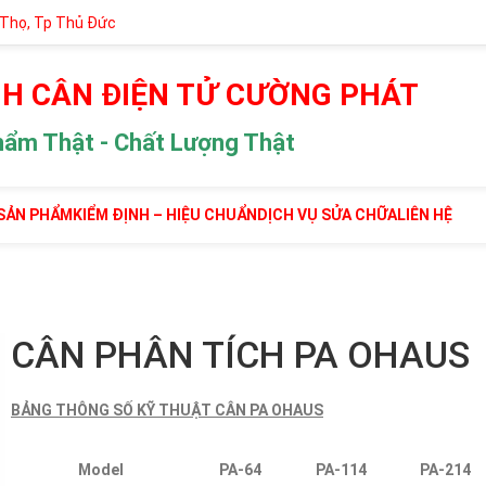
 Thọ, Tp Thủ Đức
H CÂN ĐIỆN TỬ CƯỜNG PHÁT
hẩm Thật - Chất Lượng Thật
SẢN PHẨM
KIỂM ĐỊNH – HIỆU CHUẨN
DỊCH VỤ SỬA CHỮA
LIÊN HỆ
CÂN PHÂN TÍCH PA OHAUS
BẢNG THÔNG SỐ KỸ THUẬT CÂN PA OHAUS
Model
PA-64
PA-114
PA-214