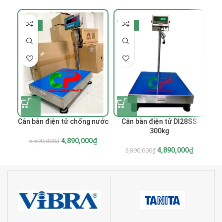
-13%
-17%
-
Cân bàn điện tử chống nước
Cân bàn điện tử DI28SS
C
300kg
4,890,000
₫
5,590,000
₫
4,890,000
₫
5,890,000
₫