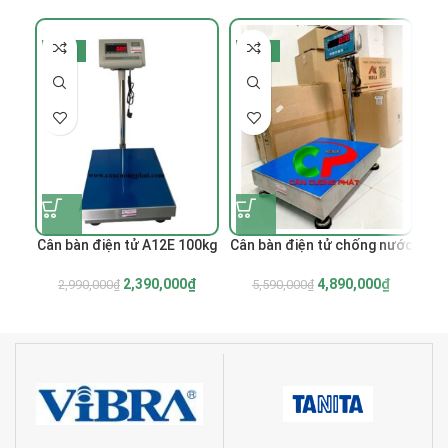
-20%
-13%
-
Cân bàn điện tử A12E 100kg
Cân bàn điện tử chống nước
Câ
2,390,000
₫
4,890,000
₫
2,990,000
₫
5,590,000
₫