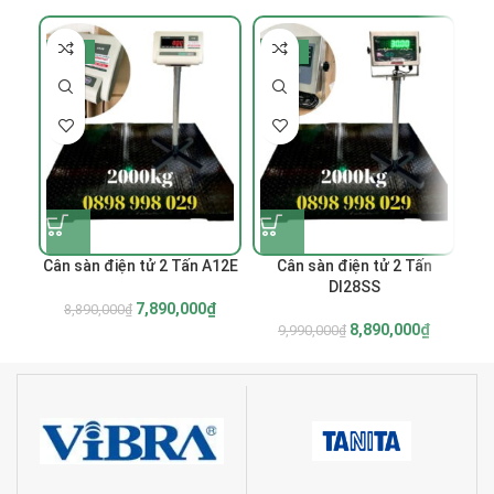
-11%
-11%
-
Cân sàn điện tử 2 Tấn A12E
Cân sàn điện tử 2 Tấn
Câ
DI28SS
7,890,000
₫
8,890,000
₫
8,890,000
₫
9,990,000
₫